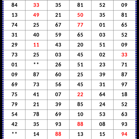
84
33
35
81
52
09
13
49
21
50
35
81
74
25
67
77
01
65
31
40
59
65
03
52
29
11
43
20
51
09
73
25
03
45
02
33
01
**
26
51
23
71
09
87
60
25
39
87
69
73
56
45
31
97
75
41
07
22
64
18
79
21
39
85
24
52
54
78
69
10
53
63
42
35
93
88
08
93
**
14
88
13
15
94