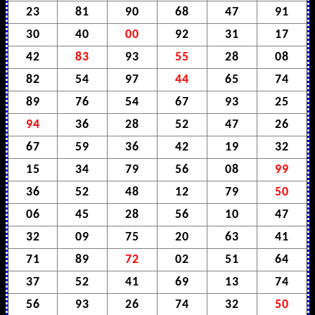
23
81
90
68
47
91
30
40
00
92
31
17
42
83
93
55
28
08
82
54
97
44
65
74
89
76
54
67
93
25
94
36
28
52
47
26
67
59
36
42
19
32
15
34
79
56
08
99
36
52
48
12
79
50
06
45
28
56
10
47
32
09
75
20
63
41
71
89
72
02
51
64
37
52
41
69
13
74
56
93
26
74
32
50