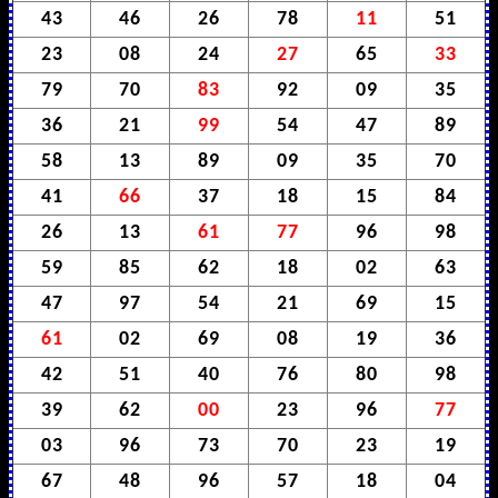
43
46
26
78
11
51
23
08
24
27
65
33
79
70
83
92
09
35
36
21
99
54
47
89
58
13
89
09
35
70
41
66
37
18
15
84
26
13
61
77
96
98
59
85
62
18
02
63
47
97
54
21
69
15
61
02
69
08
19
36
42
51
40
76
80
98
39
62
00
23
96
77
03
96
73
70
23
19
67
48
96
57
18
04