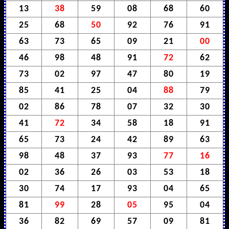
13
38
59
08
68
60
25
68
50
92
76
91
63
73
65
09
21
00
46
98
48
91
72
62
73
02
97
47
80
19
85
41
25
04
88
79
02
86
78
07
32
30
41
72
34
58
18
91
65
73
24
42
89
63
98
48
37
93
77
16
02
36
26
03
53
18
30
74
17
93
04
65
81
99
28
05
95
04
36
82
69
57
09
81