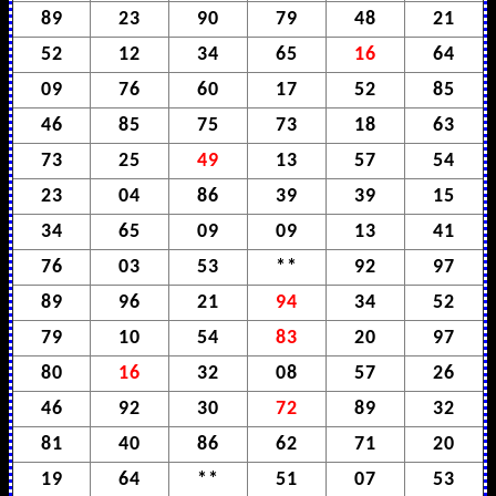
89
23
90
79
48
21
52
12
34
65
16
64
09
76
60
17
52
85
46
85
75
73
18
63
73
25
49
13
57
54
23
04
86
39
39
15
34
65
09
09
13
41
76
03
53
**
92
97
89
96
21
94
34
52
79
10
54
83
20
97
80
16
32
08
57
26
46
92
30
72
89
32
81
40
86
62
71
20
19
64
**
51
07
53