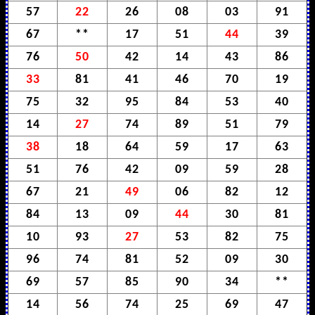
57
22
26
08
03
91
67
**
17
51
44
39
76
50
42
14
43
86
33
81
41
46
70
19
75
32
95
84
53
40
14
27
74
89
51
79
38
18
64
59
17
63
51
76
42
09
59
28
67
21
49
06
82
12
84
13
09
44
30
81
10
93
27
53
82
75
96
74
81
52
09
30
69
57
85
90
34
**
14
56
74
25
69
47