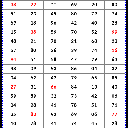
38
22
**
69
20
80
51
23
45
80
79
74
69
18
96
42
40
28
15
38
59
70
52
99
48
21
70
21
68
23
57
80
26
39
74
16
94
51
58
47
29
63
48
09
53
86
04
32
04
62
42
79
65
85
27
31
66
84
13
40
59
89
32
73
42
06
04
28
41
78
51
71
35
83
92
69
06
77
10
78
41
74
45
28