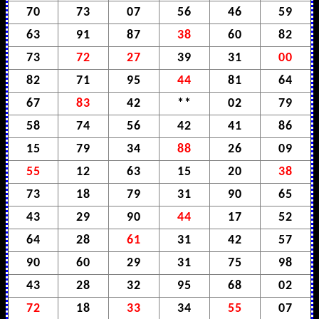
70
73
07
56
46
59
63
91
87
38
60
82
73
72
27
39
31
00
82
71
95
44
81
64
67
83
42
**
02
79
58
74
56
42
41
86
15
79
34
88
26
09
55
12
63
15
20
38
73
18
79
31
90
65
43
29
90
44
17
52
64
28
61
31
42
57
90
60
29
31
75
98
43
28
32
95
68
02
72
18
33
34
55
07