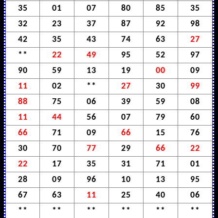
35
01
07
80
85
35
32
23
37
87
92
98
42
35
43
74
63
27
**
22
49
95
52
97
90
59
13
19
00
09
11
02
**
27
30
99
88
75
06
39
59
08
11
44
56
07
79
60
66
71
09
66
15
76
30
70
77
29
66
22
22
17
35
31
71
01
28
09
96
10
13
95
67
63
11
25
40
06
**
**
**
**
**
**