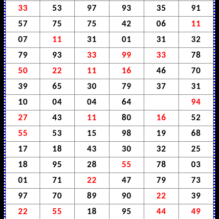
33
53
97
93
35
91
57
75
75
42
06
11
07
11
31
01
31
32
79
93
33
99
33
78
50
22
11
16
46
70
39
65
30
79
37
31
10
04
04
64
94
27
43
11
80
16
52
55
53
15
98
19
68
17
18
43
30
32
25
18
95
28
55
78
03
01
71
22
47
79
73
97
70
89
90
22
39
22
55
18
95
44
49