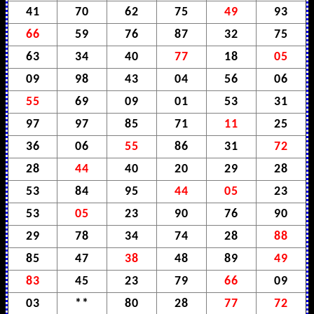
41
70
62
75
49
93
66
59
76
87
32
75
63
34
40
77
18
05
09
98
43
04
56
06
55
69
09
01
53
31
97
97
85
71
11
25
36
06
55
86
31
72
28
44
40
20
29
28
53
84
95
44
05
23
53
05
23
90
76
90
29
78
34
74
28
88
85
47
38
48
89
49
83
45
23
79
66
09
03
**
80
28
77
72