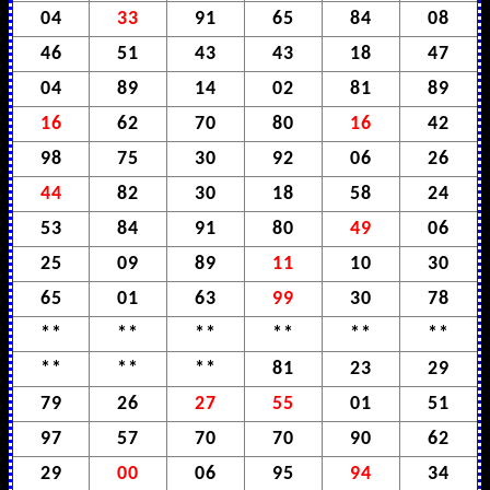
04
33
91
65
84
08
46
51
43
43
18
47
04
89
14
02
81
89
16
62
70
80
16
42
98
75
30
92
06
26
44
82
30
18
58
24
53
84
91
80
49
06
25
09
89
11
10
30
65
01
63
99
30
78
**
**
**
**
**
**
**
**
**
81
23
29
79
26
27
55
01
51
97
57
70
70
90
62
29
00
06
95
94
34