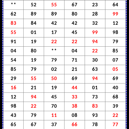
**
52
55
67
23
64
62
89
89
80
28
99
83
84
42
42
32
12
55
01
17
45
99
98
91
19
22
22
94
79
04
80
**
04
22
85
54
19
79
71
30
07
85
79
02
21
63
05
29
55
50
69
94
69
16
21
19
44
01
40
12
94
45
33
73
68
98
22
70
38
83
39
43
79
11
08
93
22
65
67
37
66
78
77