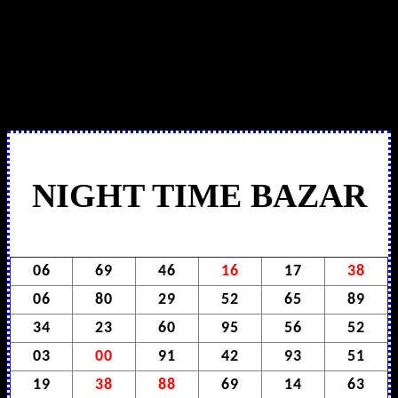
NIGHT TIME BAZAR
06
69
46
16
17
38
06
80
29
52
65
89
34
23
60
95
56
52
03
00
91
42
93
51
19
38
88
69
14
63