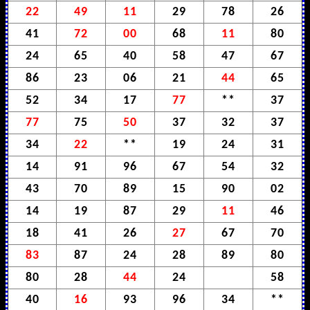
22
49
11
29
78
26
41
72
00
68
11
80
24
65
40
58
47
67
86
23
06
21
44
65
52
34
17
77
**
37
77
75
50
37
32
37
34
22
**
19
24
31
14
91
96
67
54
32
43
70
89
15
90
02
14
19
87
29
11
46
18
41
26
27
67
70
83
87
24
28
89
80
80
28
44
24
58
40
16
93
96
34
**