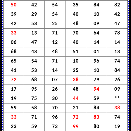
50
42
54
35
84
82
39
29
54
40
10
42
42
53
25
48
09
47
33
13
71
70
64
78
06
47
12
40
14
14
68
43
48
51
01
13
65
54
71
10
96
74
41
53
14
25
10
84
72
68
07
38
79
26
17
95
26
48
94
09
19
75
30
44
59
**
59
58
70
21
84
38
33
71
96
72
83
74
23
59
73
99
80
19