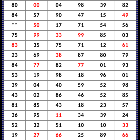
80
00
04
98
39
82
84
57
90
47
15
49
**
50
17
71
54
56
75
99
33
99
85
03
83
35
75
71
12
61
23
69
38
87
80
79
84
77
82
77
01
93
53
19
98
18
96
01
39
04
40
59
52
98
43
02
86
46
52
85
81
85
43
18
23
57
36
95
11
34
39
24
52
32
51
10
10
33
19
27
66
25
89
66