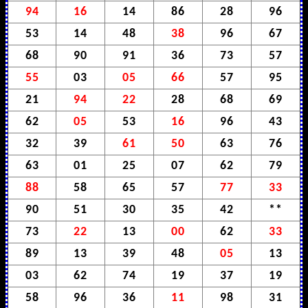
94
16
14
86
28
96
53
14
48
38
96
67
68
90
91
36
73
57
55
03
05
66
57
95
21
94
22
28
68
69
62
05
53
16
96
43
32
39
61
50
63
76
63
01
25
07
62
79
88
58
65
57
77
33
90
51
30
35
42
**
73
22
13
00
62
33
89
13
39
48
05
13
03
62
74
19
37
19
58
96
36
11
98
31