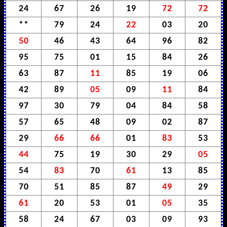
24
67
26
19
72
72
**
79
24
22
03
20
50
46
43
64
96
82
95
75
01
15
84
26
63
87
11
85
19
06
42
89
05
09
11
84
97
30
79
04
84
58
57
65
48
09
02
87
29
66
66
01
83
53
44
75
19
30
29
05
54
83
70
61
13
85
70
51
85
87
49
29
61
20
53
01
05
35
58
24
67
03
09
93