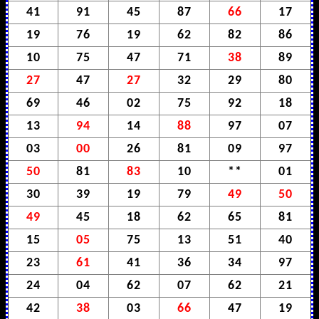
41
91
45
87
66
17
19
76
19
62
82
86
10
75
47
71
38
89
27
47
27
32
29
80
69
46
02
75
92
18
13
94
14
88
97
07
03
00
26
81
09
97
50
81
83
10
**
01
30
39
19
79
49
50
49
45
18
62
65
81
15
05
75
13
51
40
23
61
41
36
34
97
24
04
62
07
62
21
42
38
03
66
47
19