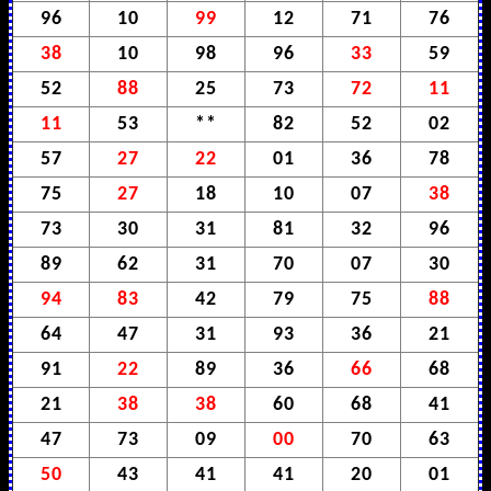
96
10
99
12
71
76
38
10
98
96
33
59
52
88
25
73
72
11
11
53
**
82
52
02
57
27
22
01
36
78
75
27
18
10
07
38
73
30
31
81
32
96
89
62
31
70
07
30
94
83
42
79
75
88
64
47
31
93
36
21
91
22
89
36
66
68
21
38
38
60
68
41
47
73
09
00
70
63
50
43
41
41
20
01