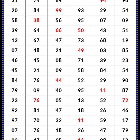
31
74
89
**
94
96
20
84
99
93
29
54
58
38
56
95
07
09
39
64
66
50
43
51
13
67
47
73
68
19
07
48
21
49
03
85
46
45
08
71
39
23
45
21
09
58
84
54
84
76
44
52
29
90
79
09
40
95
11
87
23
76
05
13
52
72
92
81
47
18
26
46
97
70
32
11
59
17
07
76
18
26
47
79