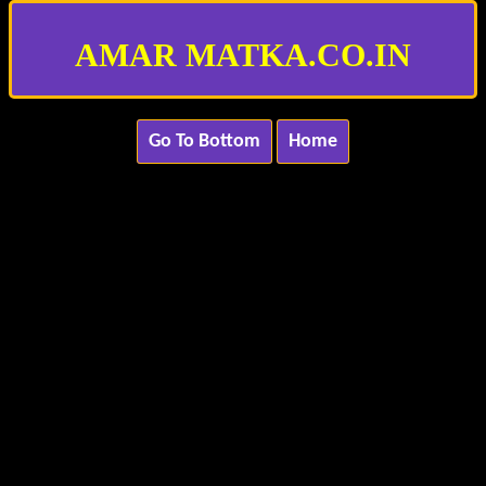
AMAR MATKA.CO.IN
Go To Bottom
Home