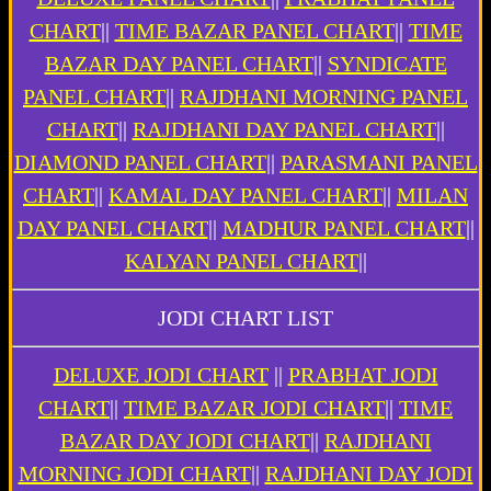
CHART
||
TIME BAZAR PANEL CHART
||
TIME
BAZAR DAY PANEL CHART
||
SYNDICATE
PANEL CHART
||
RAJDHANI MORNING PANEL
CHART
||
RAJDHANI DAY PANEL CHART
||
DIAMOND PANEL CHART
||
PARASMANI PANEL
CHART
||
KAMAL DAY PANEL CHART
||
MILAN
DAY PANEL CHART
||
MADHUR PANEL CHART
||
KALYAN PANEL CHART
||
JODI CHART LIST
DELUXE JODI CHART
||
PRABHAT JODI
CHART
||
TIME BAZAR JODI CHART
||
TIME
BAZAR DAY JODI CHART
||
RAJDHANI
MORNING JODI CHART
||
RAJDHANI DAY JODI