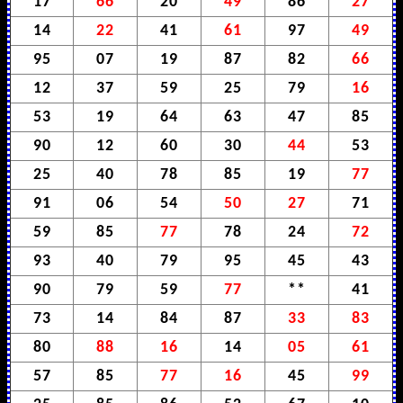
17
66
20
49
86
27
14
22
41
61
97
49
95
07
19
87
82
66
12
37
59
25
79
16
53
19
64
63
47
85
90
12
60
30
44
53
25
40
78
85
19
77
91
06
54
50
27
71
59
85
77
78
24
72
93
40
79
95
45
43
90
79
59
77
**
41
73
14
84
87
33
83
80
88
16
14
05
61
57
85
77
16
45
99